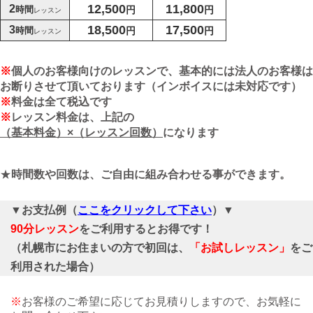
12,500
11,800
2
時間
円
円
レッスン
18,500
17,500
3
時間
円
円
レッスン
※
個人のお客様向けのレッスンで、基本的には法人のお客様は
お断りさせて頂いております（インボイスには未対応です）
※
料金は全て税込です
※
レッスン料金は、上記の
（基本料金）×（レッスン回数）
になります
★
時間数や回数は、ご自由に組み合わせる事ができます。
▼
お支払例（
ここをクリックして下さい
）▼
90分レッスン
をご利用するとお得です！
（札幌市にお住まいの方で初回は、
「お試しレッスン」
をご
利用された場合）
※
お客様のご希望に応じてお見積りしますので、お気軽に