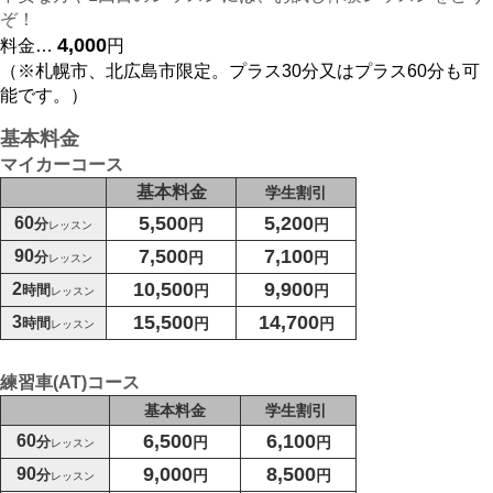
ぞ！
4,000
料金…
円
（※札幌市、北広島市限定。プラス30分又はプラス60分も可
能です。）
基本料金
マイカーコース
基本料金
学生割引
5,500
5,200
60
分
円
円
レッスン
7,500
7,100
90
分
円
円
レッスン
10,500
9,900
2
時間
円
円
レッスン
15,500
14,700
3
時間
円
円
レッスン
練習車(AT)コース
基本料金
学生割引
6,500
6,100
60
分
円
円
レッスン
9,000
8,500
90
分
円
円
レッスン