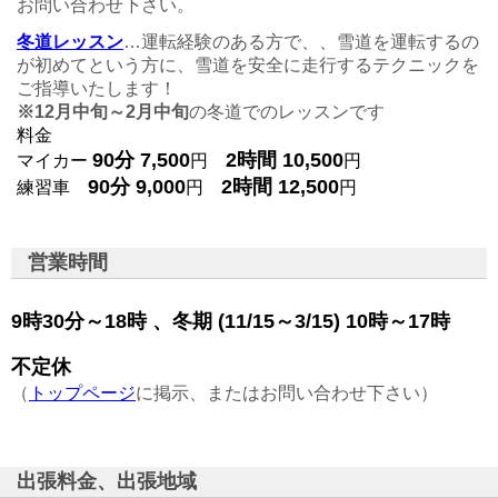
お問い合わせ下さい。
冬道レッスン
…運転経験のある方で、、雪道を運転するの
が初めてという方に、雪道を安全に走行するテクニックを
ご指導いたします！
※12月中旬～2月中旬
の冬道でのレッスンです
料金
90分 7,500
2時間 10,500
マイカー
円
円
90分 9,000
2時間 12,500
練習車
円
円
営業時間
9時30分～18時 、冬期 (11/15～3/15) 10時～17時
不定休
（
トップページ
に掲示、またはお問い合わせ下さい）
出張料金、出張地域